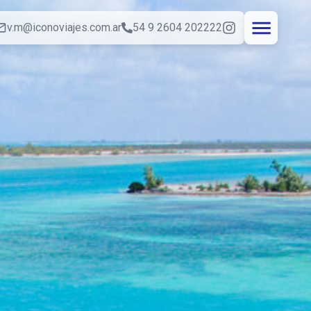
v.m@iconoviajes.com.ar
54 9 2604 202222