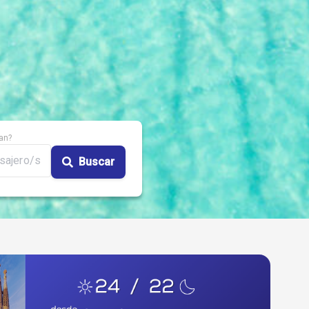
an?
sajero/s
Buscar